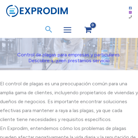
Ir
al
contenido
Control de plagas para empresas y particulares:
Descubre a quien prestamos servicio
El control de plagas es una preocupación común para una
amplia gama de clientes, incluyendo propietarios de viviendas y
dueños de negocios. Es importante encontrar soluciones
efectivas para mantener a raya a las plagas, ya que cada
cliente tiene necesidades y requisitos específicos.
En Exprodim, entendemos cómo los problemas de plagas
pueden afectar negativamente la vida diaria y la reputación de